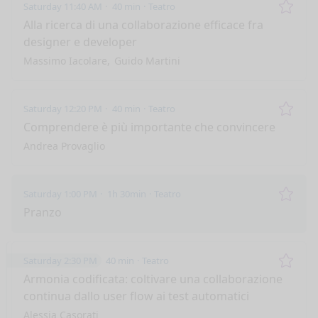
Saturday 11:40 AM
40 min
Teatro
Remo
Alla ricerca di una collaborazione efficace fra
designer e developer
Massimo Iacolare
Guido Martini
Saturday 12:20 PM
40 min
Teatro
Remo
Comprendere è più importante che convincere
Andrea Provaglio
Saturday 1:00 PM
1h 30min
Teatro
Remo
Pranzo
Saturday 2:30 PM
40 min
Teatro
Remo
Armonia codificata: coltivare una collaborazione
continua dallo user flow ai test automatici
Alessia Casorati