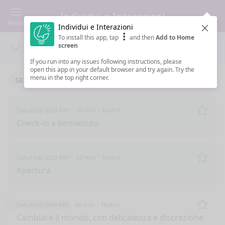
Individui e Interazioni
Menu
Individui e Interazioni
Clos
To install this app, tap
and then
Add to Home
screen
Days
Sea
If you run into any issues following instructions, please
open this app in your default browser and try again. Try the
menu in the top right corner.
SATURDAY 5/11/2024
Saturday 8:50 AM
30 min
Teatro
Remo
Check-in e benvenuto
Saturday 9:20 AM
20 min
Teatro
Remo
Apertura
Saturday 9:40 AM
40 min
Teatro
Remo
Cambiare il mondo, con delicatezza e discrezione