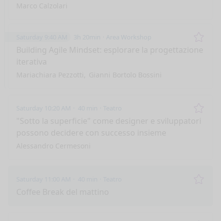
Marco Calzolari
Saturday 9:40 AM
3h 20min
Area Workshop
Remo
Building Agile Mindset: esplorare la progettazione
iterativa
Mariachiara Pezzotti
Gianni Bortolo Bossini
Saturday 10:20 AM
40 min
Teatro
Remo
"Sotto la superficie" come designer e sviluppatori
possono decidere con successo insieme
Alessandro Cermesoni
Saturday 11:00 AM
40 min
Teatro
Remo
Coffee Break del mattino